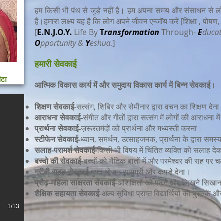
हम किसी भी पंथ से जुड़े नहीं है। हम अपना समय और संसाधन से लोगो
है।हमारा लक्ष्य यह है कि लोग अपने जीवन एन्जॉय करें [शिक्षा , पोषण
[
E.N.J.O.Y.
Life By
T
ransformation
Through-
E
duca
O
pportunity &
Y
eshua.
]
हमारी सेवकाई
ीटा
आत्मिक विकास कार्य में
और समुदाय विकास कार्य में बिन्न सेवकाई
।
शिक्षण सेवकाई
-सत्संग, शिबिर और सेमीनार द्वारा वचन का शिक्षण देन
आराधना सेवकाई-
संगीत और गीतों द्वारा सत्संग में लोगों की आराधन
प्रार्थना सेवकाई-
ज़रूरतमंदों को प्रार्थना और मध्यस्ती करना।
स्टीफेन सेवकाई-
ध्यान, समर्थन, उत्साहजनक, प्रार्थना के द्वारा समस
सलाह-परामर्श सेवकाई-
किसी भी विषय में चिंतित व्यक्ति को सलाह द
बच्चो की सेवकाई-
बच्चों को नैतिक बातों में और परमेश्वर की राह प
गरीबी राहत सेवकाई-
मुफ्त भोजन सामग्री और कपडे देना।
प्रौढ़-महिला साक्षरता सेवकाई
-अशिक्षितों को पढ़ने और लिखने सिखा
शैक्षिक सहायता सेवकाई
-अल्प सुविधा प्राप्त विद्यार्थियों को पुस्तक
1/13