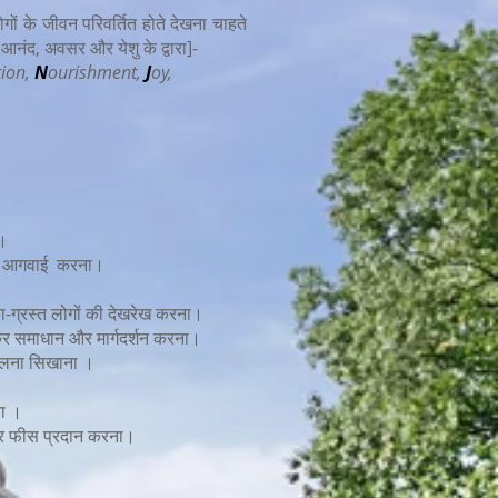
ं के जीवन परिवर्तित होते देखना चाहते
, आनंद, अवसर और येशु के द्वारा]-
tion,
N
ourishment,
J
oy,
ा।
ा में आगवाई करना।
्या-ग्रस्त लोगों की देखरेख करना।
ेकर समाधान और मार्गदर्शन करना।
र चलना सिखाना ।
ना ।
ें और फीस प्रदान करना।