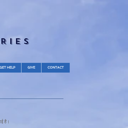
RIES
GET HELP
GIVE
CONTACT
ाई है।