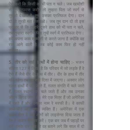
ऐसे करो कि किसी को भी पता न चले। जब खामोशी
से तुम उपवास करोगे तो तुम्हारा पिता जो स्वर्ग से
तुमको देखता है, तुम्हें उसका प्रतिफल देगा। दान
दो तो तुरही मत बजवाओ। जब तुम दान दो तो इस
प्रकार से कि तुम्हारे दूसरे हाथ को भी पता न चले,
तब तुम्हारा स्वर्गीय पिता तुम्हें स्वर्ग में प्रतिफल देगा।
हमें अपना काम खामोशी से करते जाना है क्योंकि वह
रात आने वाली है जब कोई काम फिर हो नहीं
सकेगा।
5. तीर को सही हाथों में होना चाहिए
:- भजन
संहिता 127 में लिखा है कि परिवार में जो लड़के हैं वे
ऐसे हैं जैसे वीर के हाथ में तीर। वीर के हाथ में तीर
यदि रहेगा तब वह सही दिशा में जाएगा। अक्सर लोग
ग़लत हाथों में पड़ जाते हैं, ग़लत संगति में चले जाते
हैं, ग़लत स्थानों पर चले जाते हैं और तब उनका
जीवन बिगड़ जाता है। मेरे एक मित्र हैं जो अमेरिका
में रहते हैं और उनका नाम रे मरफी है। वे काफी
लम्बे-चौड़े और तगड़े व्यक्ति हैं। अमेरिका में एक
समय होता है जब लोगों को लाइसेन्स दिया जाता है
कि वे जाकर शिकार करें। एक बार जब मैं पहाड़ों पर
बने उनके घर गया तो वह बताने लगे कि साल में दो