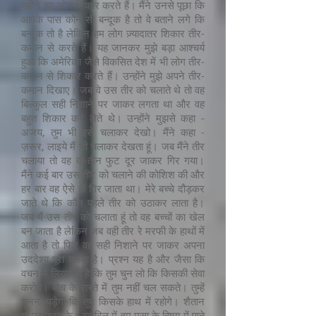
महीने हम लोग शिकार करते हैं। मैंने उनसे पूछा कि
आपके पास कौन सी बन्दूक है तो वे बताने लगे कि
बन्दूक तो है लेकिन हम लोग ज़्यादातर शिकार तीर-
कमान से करते हैं। यह जानकर मुझे बड़ा आश्चर्य
हुआ कि अमेरिका जैसे विकसित देश में भी लोग तीर-
कमान से शिकार करते हैं। उन्होंने मुझे अपने तीर-
कमान दिखाए। जब वे उस तीर को चलाते थे तो वह
बिल्कुल सही निशाने पर जाकर लगता था और वह
बहुत शिकार कर लेते थे। उन्होंने मुझसे कहा -
अजय, तुम भी इसे चलाकर देखो। मैंने कहा -
ज़रूर, लाइये मैं भी चलाकर देखता हूं। जब मैंने तीर
चलाया तो वह दो-तीन फुट दूर जाकर गिर गया।
मैंने कई बार उस तीर को चलाने की कोशिश की और
हर बार वह ऐसे ही गिर जाता था। मेरे बच्चे दौड़कर
जाते थे कि कौन पहले तीर को उठाकर लाता है।
जब मैं उस तीर को चलाता हूं तो वह बच्चों का खेल
बन जाता है लेकिन जब वही तीर रे मरफी के हाथों में
आता है तो फिर वह सही निशाने पर जाकर अपना
उददेश्य पूरा करता है। प्रश्न यह है और जैसा कि
वचन में लिखा भी है कि तुम चुन लो कि किसकी सेवा
करोगे। बीच के रास्ते में तुम नहीं चल सकते। तुम्हें
चुनना पड़ेगा कि तुम किसके हाथ में रहोगे। शैतान
या परमेश्वर के। बाइबिल में हम मूसा के विषय में पाते