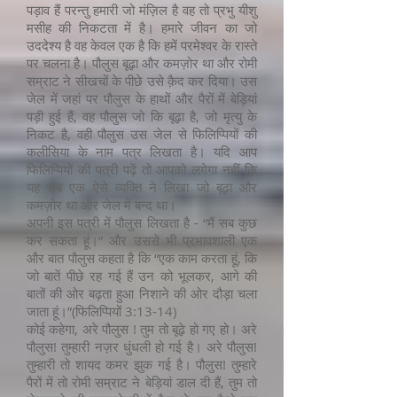
पड़ाव हैं परन्तु हमारी जो मंज़िल है वह तो प्रभु यीशु
मसीह की निकटता में है। हमारे जीवन का जो
उददेश्य है वह केवल एक है कि हमें परमेश्वर के रास्ते
पर चलना है। पौलुस बूढ़ा और कमज़ोर था और रोमी
सम्राट ने सीखचों के पीछे उसे क़ैद कर दिया। उस
जेल में जहां पर पौलुस के हाथों और पैरों में बेड़ियां
पड़ी हुई हैं, वह पौलुस जो कि बूढ़ा है, जो मृत्यु के
निकट है, वही पौलुस उस जेल से फिलिप्पियों की
कलीसिया के नाम पत्र लिखता है। यदि आप
फिलिप्पियों की पत्री पढ़ें तो आपको लगेगा नहीं कि
यह सब एक ऐसे व्यक्ति ने लिखा जो बूढ़ा और
कमज़ोर था और जेल में बन्द था।
अपनी इस पत्री में पौलुस लिखता है - “मैं सब कुछ
कर सकता हूं।” और उससे भी प्रभावशाली एक
और बात पौलुस कहता है कि “एक काम करता हूं, कि
जो बातें पीछे रह गई हैं उन को भूलकर, आगे की
बातों की ओर बढ़ता हुआ निशाने की ओर दौड़ा चला
जाता हूं।”(फिलिप्पियों 3:13-14)
कोई कहेगा, अरे पौलुस ! तुम तो बूढ़े हो गए हो। अरे
पौलुस! तुम्हारी नज़र धुंधली हो गई है। अरे पौलुस!
तुम्हारी तो शायद कमर झुक गई है। पौलुस! तुम्हारे
पैरों में तो रोमी सम्राट ने बेड़ियां डाल दी हैं, तुम तो