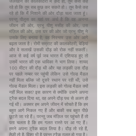
जेलखाने की कालकोठरी में क़ैद हो, तुम कैसे कह
रहे हो कि तुम सब कुछ कर सकते हो। तुम कैसे कह
रहे हो कि मैं निशाने की ओर दौड़ा चला जाता हूं।
परन्तु पौलुस का यहां पर अर्थ है कि वह अनन्त
जीवन की ओर, प्रभु यीशु मसीह की ओर, उस
मंज़िल की ओर, उस घर की ओर जो प्रभु यीशु ने
उसके लिए बनाया है; वह निरन्तर उस ओर आगे
बढ़ता जाता है। रोमी सम्राट की कालकोठरी, बेड़ियां
और वे सलाखें उसकी दौड़ को रोक नहीं सकतीं।
आज से कई वर्ष पूर्व जब भारत में एशियाड हुए तो
उसमें भारत की एक धाविका ने भाग लिया। शायद
100 मीटर की दौड़ थी और यह लड़की उस दौड़
पर पहले नम्बर पर पहुंची लेकिन उसे गोल्ड मैडल
नहीं मिला बल्कि जो दूसरे स्थान पर रही थी, उसे
गोल्ड मैडल मिला। इस लड़की को गोल्ड मैडल क्यों
नहीं मिल सका? इस कारण से क्योंकि उसने अपना
ट्रैक बदल दिया था, वह अपने दौड़ पथ से अलग हो
गई थी। अक्सर हम अपने जीवन में सोचते हैं कि हम
बहुत आगे निकल गए हैं और बाकी सब बहुत पीछे
छूटते जा रहे हैं। परन्तु जब मंज़िल पर पहुंचते हैं तो
पता चलता है कि हम गलत रास्ते पर आ गए हैं।
हमने अपना ट्रैक बदल लिया है। दौड़ तो रहे हैं,
तेज़ी तो है, दिशा भी है परन्तु ट्रैक ग़लत हो गया है।