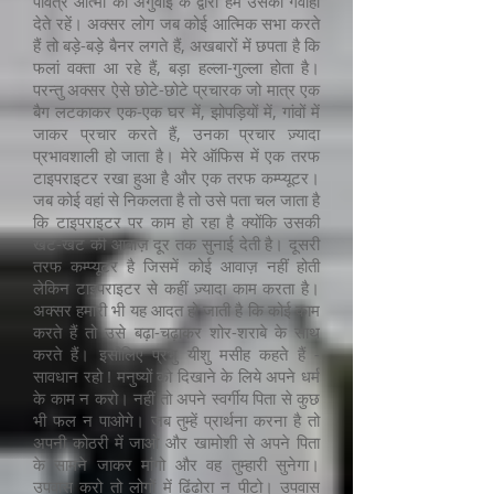
पवित्र आत्मा की अगुवाई के द्वारा हम उसकी गवाही
देते रहें। अक्सर लोग जब कोई आत्मिक सभा करते
हैं तो बड़े-बड़े बैनर लगते हैं, अखबारों में छपता है कि
फलां वक्ता आ रहे हैं, बड़ा हल्ला-गुल्ला होता है।
परन्तु अक्सर ऐसे छोटे-छोटे प्रचारक जो मात्र एक
बैग लटकाकर एक-एक घर में, झोपड़ियों में, गांवों में
जाकर प्रचार करते हैं, उनका प्रचार ज़्यादा
प्रभावशाली हो जाता है। मेरे ऑफिस में एक तरफ
टाइपराइटर रखा हुआ है और एक तरफ कम्प्यूटर।
जब कोई वहां से निकलता है तो उसे पता चल जाता है
कि टाइपराइटर पर काम हो रहा है क्योंकि उसकी
खट-खट की आवाज़ दूर तक सुनाई देती है। दूसरी
तरफ कम्प्यूटर है जिसमें कोई आवाज़ नहीं होती
लेकिन टाइपराइटर से कहीं ज़्यादा काम करता है।
अक्सर हमारी भी यह आदत हो जाती है कि कोई काम
करते हैं तो उसे बढ़ा-चढ़ाकर शोर-शराबे के साथ
करते हैं। इसीलिए प्रभु यीशु मसीह कहते हैं -
सावधान रहो ! मनुष्यों को दिखाने के लिये अपने धर्म
के काम न करो। नहीं तो अपने स्वर्गीय पिता से कुछ
भी फल न पाओगे। जब तुम्हें प्रार्थना करना है तो
अपनी कोठरी में जाओ और खामोशी से अपने पिता
के सामने जाकर मांगो और वह तुम्हारी सुनेगा।
उपवास करो तो लोगों में ढिंढोरा न पीटो। उपवास