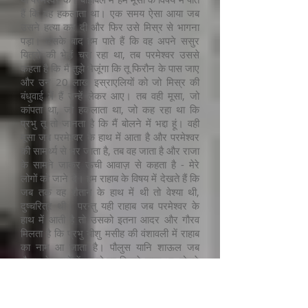
हैं कि वह हकलाता था। एक समय ऐसा आया जब
उसने हत्या कर दी और फिर उसे मिस्र से भागना
पड़ा। उसके बाद हम पाते हैं कि वह अपने ससुर
यित्रो की भेड़ें चरा रहा था, तब परमेश्वर उससे
कहता है कि मैं तुझे भेजूंगा कि तू फिरौन के पास जाए
और उन 20 लाख इस्राएलियों को जो मिस्र की
बंधुवाई में हैं उन्हें लेकर आए। तब वही मूसा, जो
कांपता था, जो हकलाता था, जो कह रहा था कि
प्रभु तू तो जानता है कि मैं बोलने में भद्दा हूं। वही
मूसा जब परमेश्वर के हाथ में आता है और परमेश्वर
की सामर्थ्य से भर जाता है, तब वह जाता है और राजा
के सामने जाकर ऊंची आवाज़ से कहता है - मेरे
लोगों को जाने दे। हम राहाब के विषय में देखते हैं कि
जब तक वह शैतान के हाथ में थी तो वेश्या थी,
दुष्चरित्र थी। परन्तु यही राहाब जब परमेश्वर के
हाथ में आती है तो उसको इतना आदर और गौरव
मिलता है कि प्रभु यीशु मसीह की वंशावली में राहाब
का नाम आ जाता है। पौलुस यानि शाऊल जब
शैतान के हाथों में था तो वह मिटाने वाला था, तोड़ने
वाला था। उसके बारे में लिखा हुआ है कि वह
मसीहियों के घर जाकर लोगों को घसीट-घसीटकर
निकालता था। वह स्तिफनुस की हत्या में भी शामिल