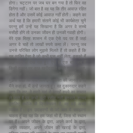
होगा। चट्टान पर जब घर बन गया है तो फिर वह
डिगेगा नहीं। जो बात है वह यह कि तीर आवाज़ रहित
होता है और उसमें कोई आवाज़ नहीं होती। कहने का
अर्थ यह है कि हमारी संतानें कोई भी कार्यक्षेत्र चुनें
परन्तु हमें उन्हें यह सिखाना है कि अगर वे सच्चे
मसीही होंगे तो उनका जीवन ही उनकी गवाही होगी।
मेरे एक मित्र शासन में एक ऐसे पद पर हैं जहां
अगर वे चाहें तो लाखों रुपये कमा लें। परन्तु जब
उनसे परिचित लोग मुझसे मिलते हैं तो कहते हैं कि
यह व्यक्ति ऐसा है जो कभी घूस नहीं लेता, इसको मैं
30 साल से देख रहा हूं। ऐसे ही एक बार जब मैं
किसी दुकान पर कुछ खरीददारी करने गया हुआ था,
अचानक उनकी चर्चा चलने लगी। दुकानदार ने
मुझसे कहा कि क्या आप इन व्यक्ति को जानते हैं तो
मैंने कहा हां, मैं उन्हें जानता हूं। वह दुकानदार कहने
लगा कि सर, वे हमारे यहां से लाखों रुपये का सामान
ले जाते हैं पर कभी झूठी रसीद नहीं बनवाते, शायद
इसलिए क्योंकि वो क्रिश्चियन हैं, वह बड़े अच्छे
व्यक्ति हैं। इन उदाहरणों से जो बात मैं समझाना
चाहता हूं वह यह कि हम जहां भी हैं, जिस भी स्थान
पर हैं। अपने जीवन के द्वारा, अपने कार्य के द्वारा,
अपने व्यवहार, अपने जीवन की खराई के द्वारा,